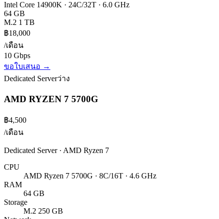
Intel Core 14900K · 24C/32T · 6.0 GHz
64 GB
M.2 1 TB
฿18,000
/เดือน
10 Gbps
ขอใบเสนอ →
Dedicated Server
ว่าง
AMD RYZEN 7 5700G
฿4,500
/เดือน
Dedicated Server · AMD Ryzen 7
CPU
AMD Ryzen 7 5700G · 8C/16T · 4.6 GHz
RAM
64 GB
Storage
M.2 250 GB