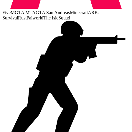
FiveM
GTA MTA
GTA San Andreas
Minecraft
ARK:
Survival
Rust
Palworld
The Isle
Squad